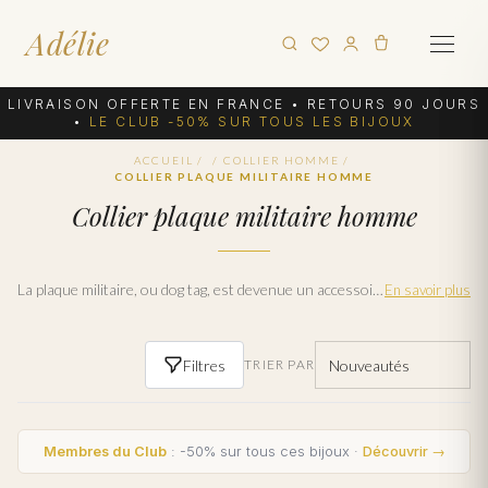
Adélie
LIVRAISON OFFERTE EN FRANCE • RETOURS 90 JOURS
•
LE CLUB -50% SUR TOUS LES BIJOUX
ACCUEIL
/
/
COLLIER HOMME
/
COLLIER PLAQUE MILITAIRE HOMME
Collier plaque militaire homme
La plaque militaire, ou dog tag, est devenue un accessoire de mode masculin incontournable. Bijoux en Vogue propose des colliers plaque militaire homme en acier, robustes et gravables, pour un style affirmé au quotidien. Portée seule ou superposée, la plaque militaire apporte une touche virile et personnalisée à votre tenue. Nos modèles sont disponibles dès 29 €, avec livraison offerte en France métropolitaine et écrin cadeau.
En savoir plus
Filtres
TRIER PAR
Membres du Club
: -50% sur tous ces bijoux ·
Découvrir →