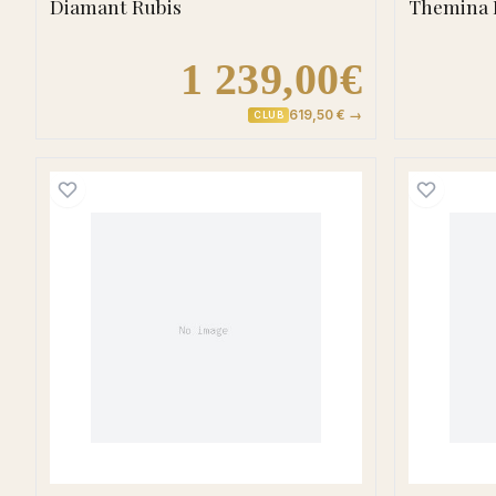
Diamant Rubis
Themina 
1 239,00€
619,50 € →
CLUB
Boucles d'oreilles Pendantes Or Mo