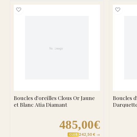
Boucles d'oreilles Clous Or Jaune e
Boucles d'oreilles Clous Or Jaune
Boucles d
et Blanc Atia Diamant
Darquett
485,00€
242,50 € →
CLUB