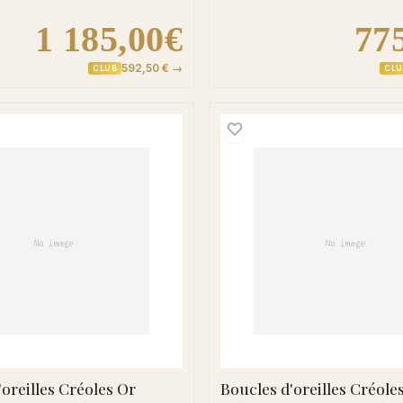
1 185,00€
77
592,50 € →
CLUB
CLU
 Diamant Rubis
Boucles d'oreilles Créoles Or Themina Diamant Rubis
Boucles 
'oreilles Créoles Or
Boucles d'oreilles Créole