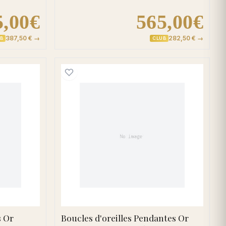
5,00€
565,00€
387,50 € →
282,50 € →
B
CLUB
d'oreilles Créoles Or Palmerita Diamant Rubis
Boucles d'oreilles Penda
s Or
Boucles d'oreilles Pendantes Or