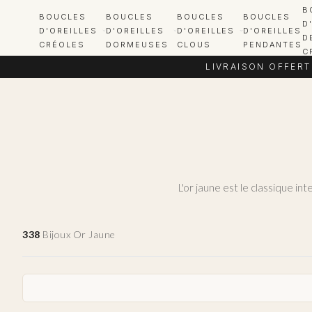
B
BOUCLES
BOUCLES
BOUCLES
BOUCLES
D
D'OREILLES
D'OREILLES
D'OREILLES
D'OREILLES
D
CRÉOLES
DORMEUSES
CLOUS
PENDANTES
C
LIVRAISON OFFERT
338
Bijoux Or Jaune