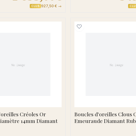
927,50 € →
CLUB
CLU
 Beaubatie Diamant
Boucles d'oreilles Créoles Or Serinna Diamètre 14m
Boucles 
'oreilles Créoles Or
Boucles d'oreilles Clous 
Diamètre 14mm Diamant
Emeuraude Diamant Rub