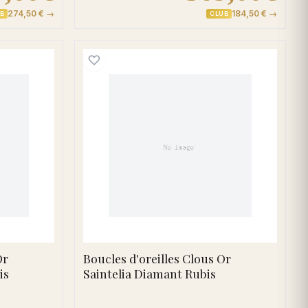
274,50 € →
184,50 € →
B
CLUB
m Diamant
d'oreilles Clous Or Emeuraude Diamant Rubis
Boucles d'oreilles Clous 
Or
Boucles d'oreilles Clous Or
is
Saintelia Diamant Rubis