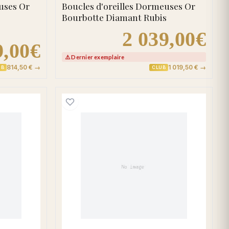
uses Or
Boucles d'oreilles Dormeuses Or
Bourbotte Diamant Rubis
2 039,00€
9,00€
⚠️ Dernier exemplaire
814,50 € →
1 019,50 € →
UB
CLUB
d'oreilles Clous Or Diamant Coeur
Boucles d'oreilles Clous O