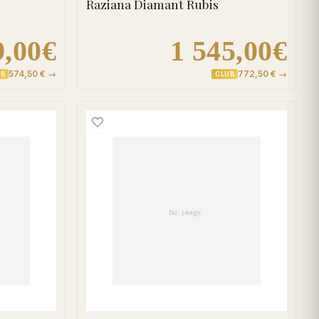
Raziana Diamant Rubis
9,00€
1 545,00€
574,50 € →
772,50 € →
UB
CLUB
bis
d'oreilles Dormeuses Or Leititia Diamant Rubis
Boucles d'oreilles Dorme