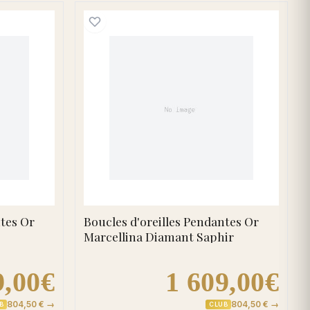
 Emeraude
d'oreilles Pendantes Or Ankine Diamant Rubis
Boucles d'oreilles Pendan
ntes Or
Boucles d'oreilles Pendantes Or
Marcellina Diamant Saphir
9,00€
1 609,00€
804,50 € →
804,50 € →
B
CLUB