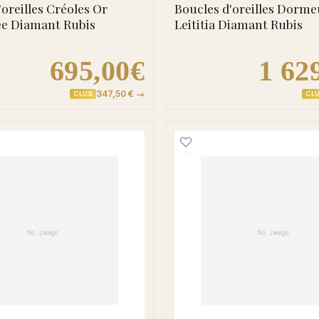
'oreilles Créoles Or
Boucles d'oreilles Dorme
ee Diamant Rubis
Leititia Diamant Rubis
695,00€
1 62
347,50 € →
CLUB
CL
et Blanc Rwiza Diamant Rubis
Boucles d'oreilles Clous Or Amalorpavapriya Diamant
Boucles 