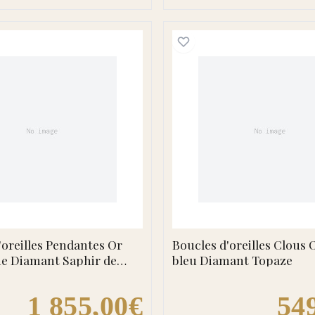
a Diamant Saphir
Boucles d'oreilles Pendantes Or Chrisitiane Diamant 
Boucles 
'oreilles Pendantes Or
Boucles d'oreilles Clous
ne Diamant Saphir de
bleu Diamant Topaze
1 855,00€
54