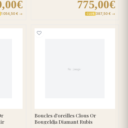
9,00€
775,00€
1 054,50 € →
387,50 € →
CLUB
 Saphir
d'oreilles Clous Or Aldegonda Diamant Saphir
Boucles d'oreilles Clous
Or
Boucles d'oreilles Clous Or
ir
Bougeldja Diamant Rubis