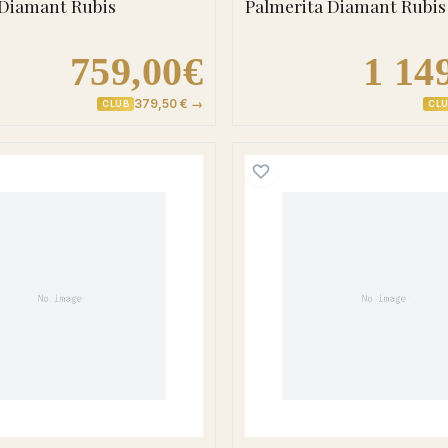
Diamant Rubis
Palmerita Diamant Rubis
759,00€
1 14
379,50 € →
CLUB
CL
bette Diamant Rubis
Boucles d'oreilles Créoles Or Alexandree Diamant Ru
Boucles 