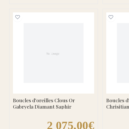
Boucles d'oreilles Clous Or Gabryel
Boucles d'oreilles Clous Or
Boucles d
Gabryela Diamant Saphir
Chrisitia
Ceylan
2 075,00€