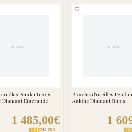
t Blanc Atia Diamant
Boucles d'oreilles Pendantes Or Darquette Diamant
Boucles 
'oreilles Pendantes Or
Boucles d'oreilles Penda
e Diamant Emeraude
Ankine Diamant Rubis
1 485,00€
1 60
742,50 € →
CLUB
CLU