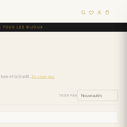
R TOUS LES BIJOUX
L'or jaune est le classique intemporel de la joaillerie. Sa teinte chaleureuse et lumineuse évoque le luxe et la tradition. Notre collection de bijoux en or jaune réunit bagues, bracelets, colliers et boucles d'oreilles. Livraison offerte en France métropolitaine.
En savoir plus
TRIER PAR