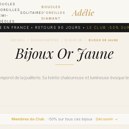
OUCLES
BOUCLES
Adélie
'OREILLES
SOLITAIRE
D'OREILLES
EMI-
DIAMANT
RÉOLES
E EN FRANCE • RETOURS 90 JOURS •
LE CLUB -50% SU
ACCUEIL
/
BIJOUX MATIÈRE
/
BIJOUX OR
/
BIJOUX OR JAUNE
Bijoux Or Jaune
Membres du Club
: -50% sur tous ces bijoux ·
Découvrir →