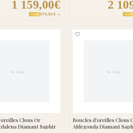
1 159,00€
2 10
579,50 € →
CLUB
CLUB
tha Diamant Rubis
Boucles d'oreilles Clous Or Mariamagdalena Diamant
Boucles 
'oreilles Clous Or
Boucles d'oreilles Clous 
dalena Diamant Saphir
Aldegonda Diamant Saph