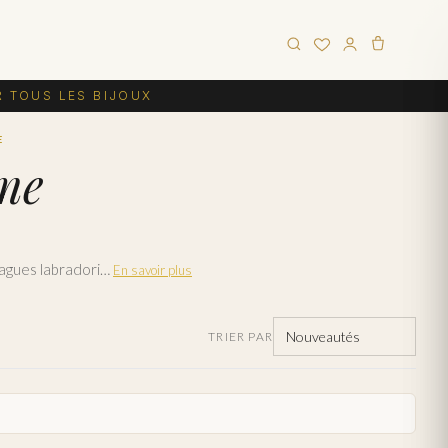
R TOUS LES BIJOUX
E
me
La labradorite fascine par ses reflets bleu-vert changeants, phénomène unique en joaillerie. Nos bagues labradorite femme en or et argent 925 capturent cette magie minérale dans des montures élégantes.
En savoir plus
TRIER PAR