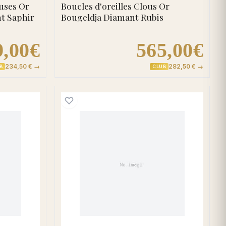
uses Or
Boucles d'oreilles Clous Or
nt Saphir
Bougeldja Diamant Rubis
9,00€
565,00€
234,50 € →
282,50 € →
B
CLUB
d'oreilles Clous Or Blanc Willeybelle Diamant Rubis
Boucles d'oreilles Créol