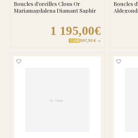
Boucles d'oreilles Clous Or
Boucles d
Mariamagdalena Diamant Saphir
Aldegond
1 195,00€
597,50 € →
CLUB
Boucles d'oreilles Créoles Or Blanc