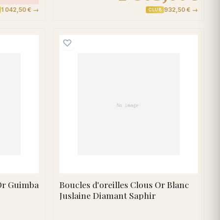
1 042,50 € →
932,50 € →
CLUB
d'oreilles Clous Or Guimba bleu Diamant Topaze
Boucles d'oreilles Clous 
 Or Guimba
Boucles d'oreilles Clous Or Blanc
Juslaine Diamant Saphir