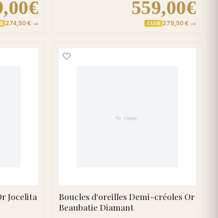
9,00€
559,00€
274,50 € →
279,50 € →
B
CLUB
hir
d'oreilles Clous Or Jocelita Diamant Saphir
Boucles d'oreilles Demi-
r Jocelita
Boucles d'oreilles Demi-créoles Or
Beaubatie Diamant