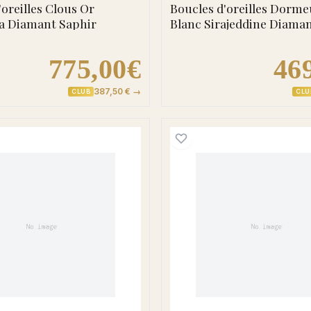
'oreilles Clous Or
Boucles d'oreilles Dorme
a Diamant Saphir
Blanc Sirajeddine Diama
775,00€
46
387,50 € →
CLUB
CLU
 Anastasiia Diamant Rubis
Boucles d'oreilles Créoles Or Otilia Diamant Rubis
Boucles 