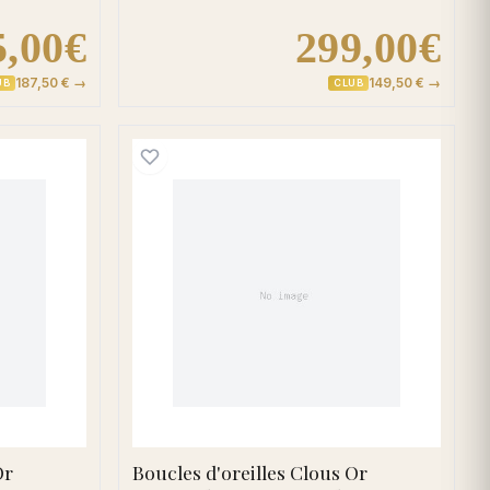
5,00€
299,00€
187,50 € →
149,50 € →
UB
CLUB
s
d'oreilles Clous Or Saintelia Diamant Rubis
Boucles d'oreilles Clous
Or
Boucles d'oreilles Clous Or