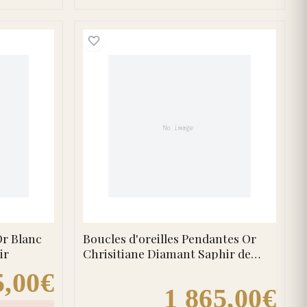
d'oreilles Clous Or Blanc Micheliine Diamant Saphir
Boucles d'oreilles Pendan
Or Blanc
Boucles d'oreilles Pendantes Or
ir
Chrisitiane Diamant Saphir de
Ceylan
5,00€
1 865,00€