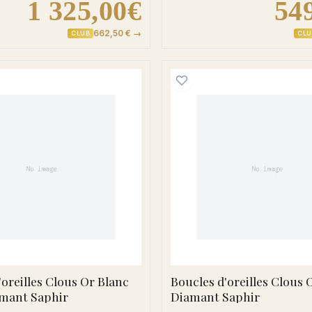
1 325,00€
54
662,50 € →
CLUB
CLU
odia Diamant Saphir
Boucles d'oreilles Clous Or Blanc Botra Diamant Sap
Boucles 
'oreilles Clous Or Blanc
Boucles d'oreilles Clous O
amant Saphir
Diamant Saphir