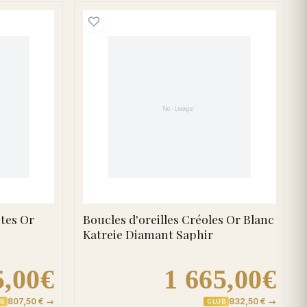
 Emeraude
d'oreilles Pendantes Or Ankine Diamant Rubis
Boucles d'oreilles Créole
ntes Or
Boucles d'oreilles Créoles Or Blanc
Katreie Diamant Saphir
5,00€
1 665,00€
807,50 € →
832,50 € →
B
CLUB