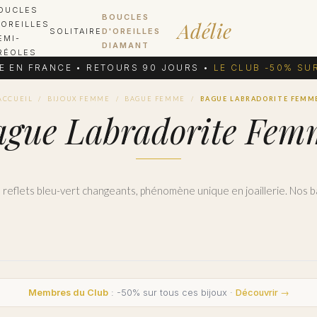
OUCLES
BOUCLES
Adélie
'OREILLES
SOLITAIRE
D'OREILLES
EMI-
DIAMANT
RÉOLES
E EN FRANCE • RETOURS 90 JOURS •
LE CLUB -50% SU
ACCUEIL
/
BIJOUX FEMME
/
BAGUE FEMME
/
BAGUE LABRADORITE FEMM
ague Labradorite Fem
Membres du Club
: -50% sur tous ces bijoux ·
Découvrir →