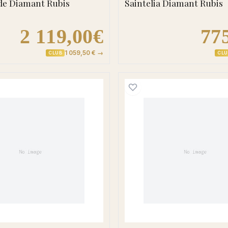
e Diamant Rubis
Saintelia Diamant Rubis
2 119,00€
77
1 059,50 € →
CLUB
CLU
agdalena Diamant Saphir
Boucles d'oreilles Clous Or Aldegonda Diamant Saphi
Boucles 