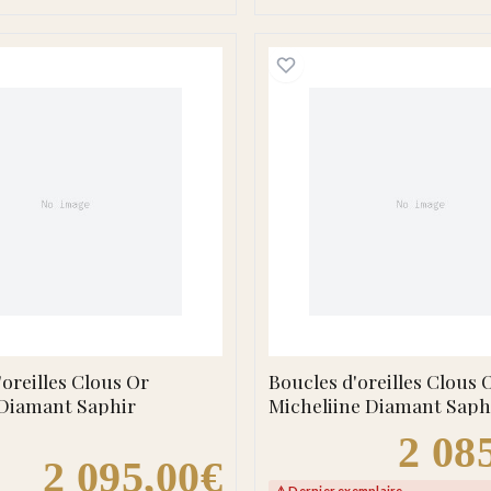
cellina Diamant Saphir
Boucles d'oreilles Clous Or Gabryela Diamant Saphir
Boucles 
'oreilles Clous Or
Boucles d'oreilles Clous 
 Diamant Saphir
Micheliine Diamant Saph
2 08
2 095,00€
⚠️ Dernier exemplaire