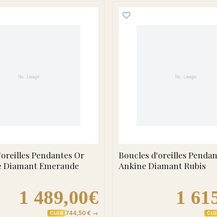
t Blanc Atia Diamant
Boucles d'oreilles Pendantes Or Darquette Diamant
Boucles 
'oreilles Pendantes Or
Boucles d'oreilles Penda
e Diamant Emeraude
Ankine Diamant Rubis
1 489,00€
1 61
744,50 € →
CLUB
CLU