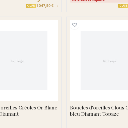
1 047,50 € →
CLUB
CLUB
 Frankline Diamant
Boucles d'oreilles Créoles Or Blanc Coirinne Diamant
Boucles 
'oreilles Créoles Or Blanc
Boucles d'oreilles Clous
 Diamant
bleu Diamant Topaze