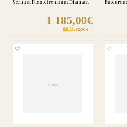
Serinna Diamètre 14mm Diamant
Emeuraud
1 185,00€
592,50 € →
CLUB
Boucles d'oreilles Clous Or Mariam