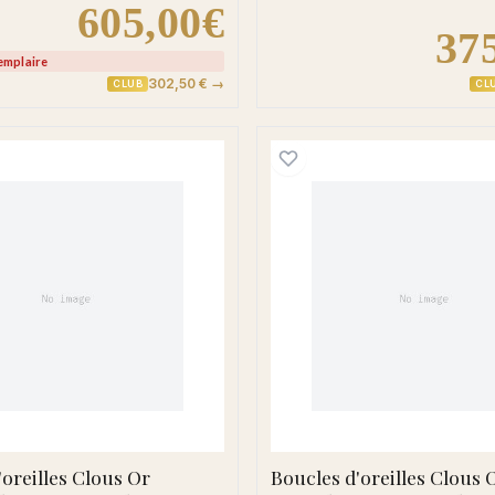
605,00€
37
emplaire
302,50 € →
CLUB
CL
nna Diamètre 14mm Diamant
Boucles d'oreilles Clous Or Emeuraude Diamant Rubi
Boucles 
'oreilles Clous Or
Boucles d'oreilles Clous 