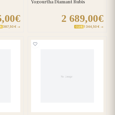
Yogourtha Diamant Rubis
5,00€
2 689,00€
387,50 € →
1 344,50 € →
B
CLUB
r
d'oreilles Dormeuses Or Blanc Sirajeddine Diamant Saphir
Boucles d'oreilles Clous