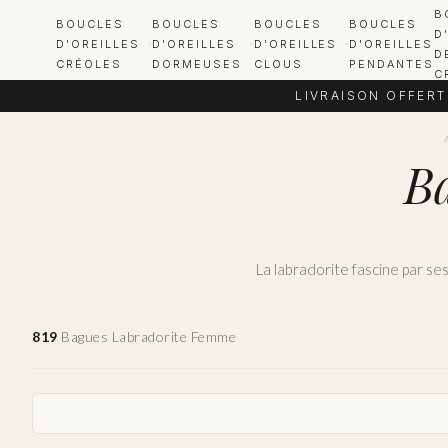
B
BOUCLES
BOUCLES
BOUCLES
BOUCLES
D
D'OREILLES
D'OREILLES
D'OREILLES
D'OREILLES
D
CRÉOLES
DORMEUSES
CLOUS
PENDANTES
C
LIVRAISON OFFERT
B
819
Bagues Labradorite Femme