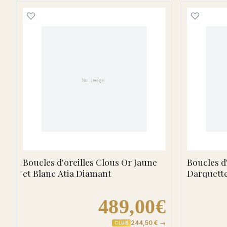
Boucles d'oreilles Clous Or Jaune e
Boucles d'oreilles Clous Or Jaune
Boucles d
et Blanc Atia Diamant
Darquett
489,00€
244,50 € →
CLUB