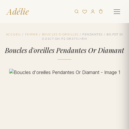
Adélie
ACCUEIL
/
FEMME
/
BOUCLES D'OREILLES
/
PENDANTES
/
BO.PDT DI
0.01CT GH-P2 OR375J+RH
Boucles d'oreilles Pendantes Or Diamant