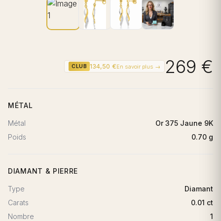
269 €
134,50 €
En savoir plus →
CLUB
MÉTAL
Métal
Or 375 Jaune 9K
Poids
0.70 g
DIAMANT & PIERRE
Type
Diamant
Carats
0.01 ct
Nombre
1