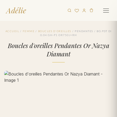
Adélie
ACCUEIL
/
FEMME
/
BOUCLES D'OREILLES
/
PENDANTES
/
BO.PDT DI
0.04 GH-P1 OR750J+RH
Boucles d'oreilles Pendantes Or Nazya
Diamant