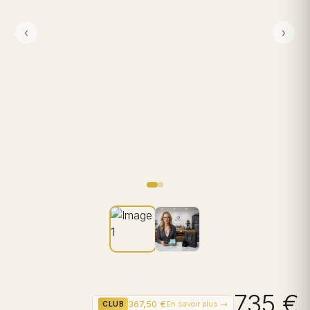
‹
›
735 €
367,50 €
En savoir plus →
CLUB