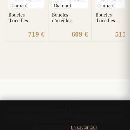
Boucles
Boucles
Boucles
d'oreilles
d'oreilles
d'oreilles
Pendantes Or
Pendantes Or
Pendantes Or
Blanc Yennette
Blanc Andoima
Blanc Librada
719 €
609 €
515 
Diamant
Diamant
Diamant
Adélie
Nous utilisons des cookies pour améliorer votre expérience.
Les cookies essentiels sont nécessaires au fonctionnement
du site. Vous pouvez choisir d’accepter ou de refuser les
cookies optionnels.
En savoir plus