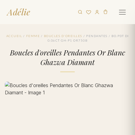
Adélie
ACCUEIL
/
FEMME
/
BOUCLES D'OREILLES
/
PENDANTES
/
BO.PDT DI
0.06CT GH-P1 OR750B
Boucles d'oreilles Pendantes Or Blanc
Ghazwa Diamant