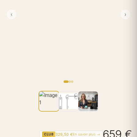
‹
›
659 €
329,50 €
En savoir plus →
CLUB