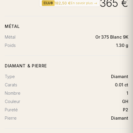
365 €
182,50 €
En savoir plus →
CLUB
MÉTAL
Métal
Or 375 Blanc 9K
Poids
1.30 g
DIAMANT & PIERRE
Type
Diamant
Carats
0.01 ct
Nombre
1
Couleur
GH
Pureté
P2
Pierre
Diamant