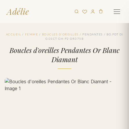
Adélie
ACCUEIL
/
FEMME
/
BOUCLES D'OREILLES
/
PENDANTES
/
BO.PDT DI
0.01CT GH-P2 OR375B
Boucles d'oreilles Pendantes Or Blanc
Diamant