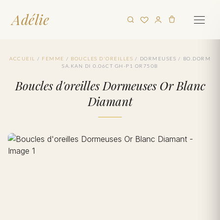
Adélie
ACCUEIL
/
FEMME
/
BOUCLES D'OREILLES
/
DORMEUSES
/
BO.DORM
SA.KAN DI 0.06CT GH-P1 OR750B
Boucles d'oreilles Dormeuses Or Blanc
Diamant