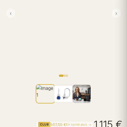
‹
›
1 115 €
557,50 €
En savoir plus →
CLUB