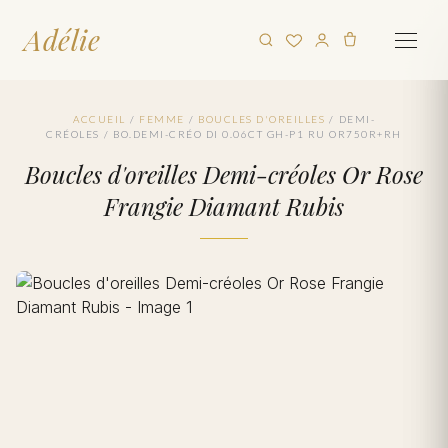
Adélie
ACCUEIL
/
FEMME
/
BOUCLES D'OREILLES
/
DEMI-
CRÉOLES
/
BO.DEMI-CRÉO DI 0.06CT GH-P1 RU OR750R+RH
Boucles d'oreilles Demi-créoles Or Rose
Frangie Diamant Rubis