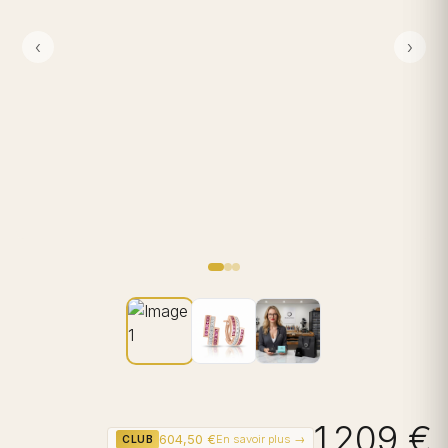
‹
›
1 209 €
604,50 €
En savoir plus →
CLUB