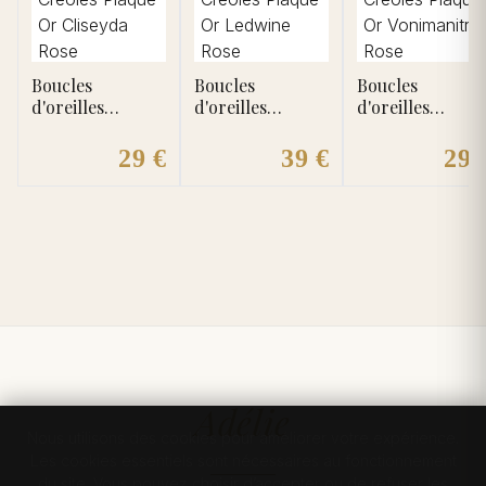
Boucles
Boucles
Boucles
d'oreilles
d'oreilles
d'oreilles
Créoles Plaqué
Créoles Plaqué
Créoles Plaqué
Or Cliseyda Rose
Or Ledwine Rose
Or Vonimanitra
29 €
39 €
29 
Améthyste
Améthyste
Rose
Adélie
Nous utilisons des cookies pour améliorer votre expérience.
Les cookies essentiels sont nécessaires au fonctionnement
du site. Vous pouvez choisir d’accepter ou de refuser les