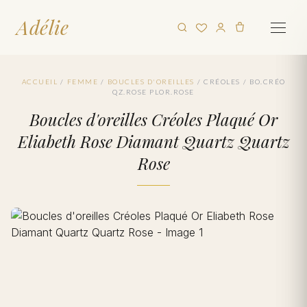
Adélie
ACCUEIL
/
FEMME
/
BOUCLES D'OREILLES
/
CRÉOLES
/
BO.CRÉO
QZ.ROSE PLOR.ROSE
Boucles d'oreilles Créoles Plaqué Or
Eliabeth Rose Diamant Quartz Quartz
Rose