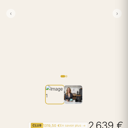
‹
›
2 639 €
1319,50 €
En savoir plus →
CLUB