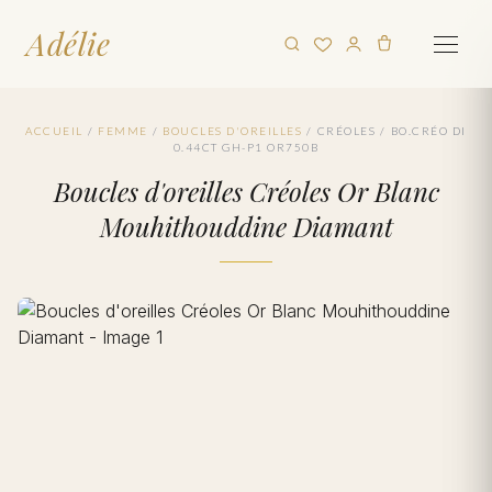
Adélie
ACCUEIL
/
FEMME
/
BOUCLES D'OREILLES
/
CRÉOLES
/
BO.CRÉO DI
0.44CT GH-P1 OR750B
Boucles d'oreilles Créoles Or Blanc
Mouhithouddine Diamant