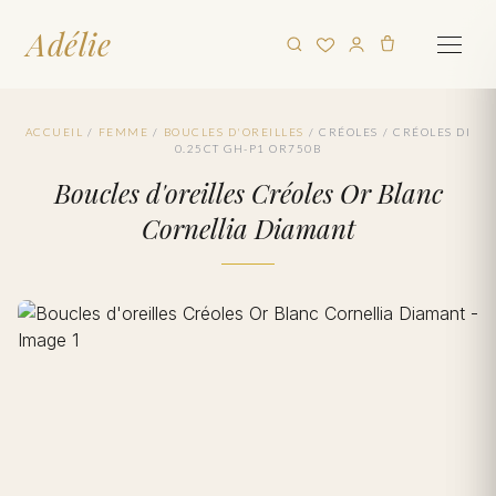
Adélie
ACCUEIL
/
FEMME
/
BOUCLES D'OREILLES
/
CRÉOLES
/
CRÉOLES DI
0.25CT GH-P1 OR750B
Boucles d'oreilles Créoles Or Blanc
Cornellia Diamant