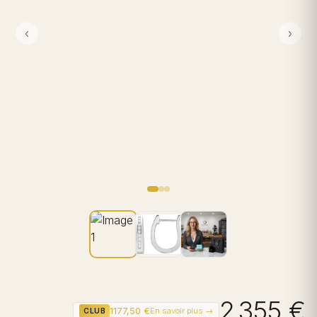
‹
›
2 355 €
1177,50 €
En savoir plus →
CLUB