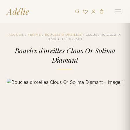
Adélie
ACCUEIL
/
FEMME
/
BOUCLES D'OREILLES
/
CLOUS
/
BO.CLOU DI
0.50CT H-SI OR750J
Boucles d'oreilles Clous Or Solima
Diamant