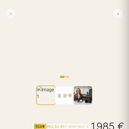
‹
›
1 985 €
992,50 €
En savoir plus →
CLUB