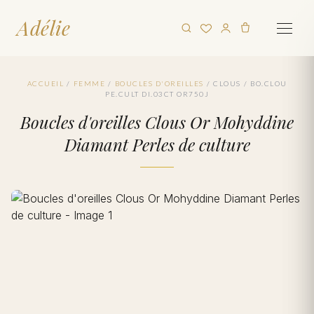
Adélie
ACCUEIL
/
FEMME
/
BOUCLES D'OREILLES
/
CLOUS
/
BO.CLOU
PE.CULT DI.03CT OR750J
Boucles d'oreilles Clous Or Mohyddine
Diamant Perles de culture