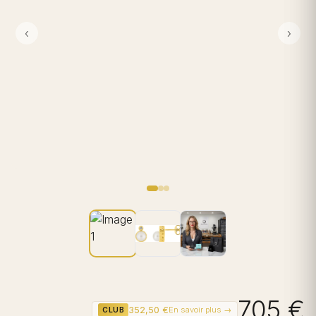
‹
›
705 €
352,50 €
En savoir plus →
CLUB