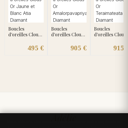
Boucles
Boucles
Boucles
d'oreilles Clous
d'oreilles Clous
d'oreilles Clous
Or Jaune et
Or
Or Teraimateata
Blanc Atia
Amalorpavapriya
Diamant
495 €
905 €
915 
Diamant
Diamant
Adélie
Nous utilisons des cookies pour améliorer votre expérience.
Les cookies essentiels sont nécessaires au fonctionnement