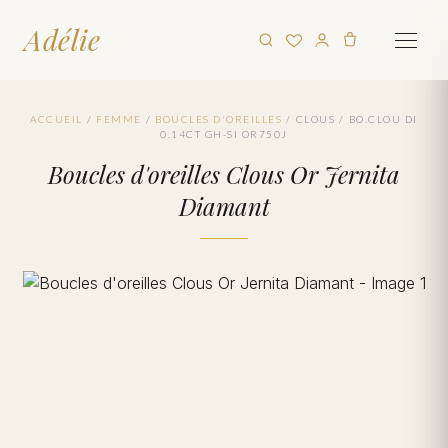
Adélie
ACCUEIL
/
FEMME
/
BOUCLES D'OREILLES
/
CLOUS
/
BO.CLOU DI
0.14CT GH-SI OR750J
Boucles d'oreilles Clous Or Jernita
Diamant