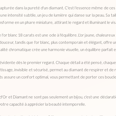
capturée dans la pureté d'un diamant. C'est l'essence même de ces
c une intensité subtile, un jeu de lumière qui danse sur la peau. Sa ta
nsforme en un phare miniature, attirant le regard et illuminant le vis
 l'or blanc 18 carats est une ode à l'équilibre. L'or jaune, chaleure
ouceur, tandis que l'or blanc, plus contemporain et élégant, offre u
alité chromatique crée une harmonie visuelle, un équilibre parfait 
t évidente dès le premier regard. Chaque détail a été pensé, chaque
tissage, invisible et sécurisé, permet au diamant de respirer et de 
ats assure un confort optimal, vous permettant de porter ces boucles
 d'Or et Diamant ne sont pas seulement un bijou, c'est une déclarat
votre capacité à apprécier la beauté intemporelle.