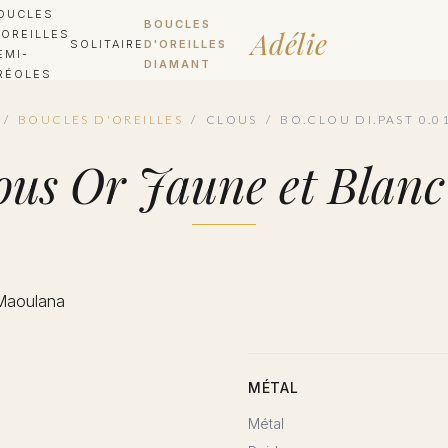
OUCLES
BOUCLES
Adélie
'OREILLES
SOLITAIRE
D'OREILLES
EMI-
DIAMANT
RÉOLES
/
BOUCLES D'OREILLES
/
CLOUS
/
BO.CLOU DI.PAST 0.0
Clous Or Jaune et Bl
MÉTAL
Métal