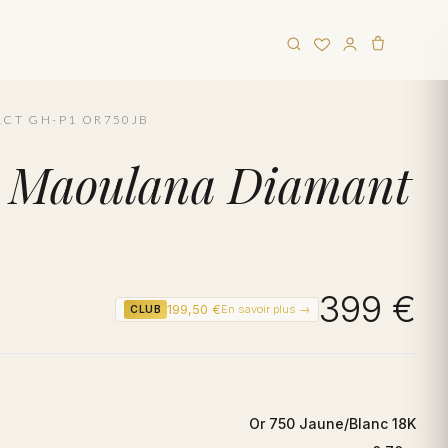
1CT GH-P1 OR750JB
anc Maoulana Diamant
399 €
199,50 €
En savoir plus →
CLUB
Or 750 Jaune/Blanc 18K