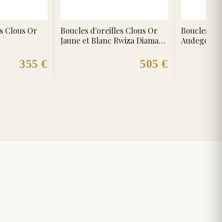
es Clous Or
Boucles d'oreilles Clous Or
Boucles d'o
Jaune et Blanc Rwiza Diamant
Audegond 
Rubis
355 €
505 €