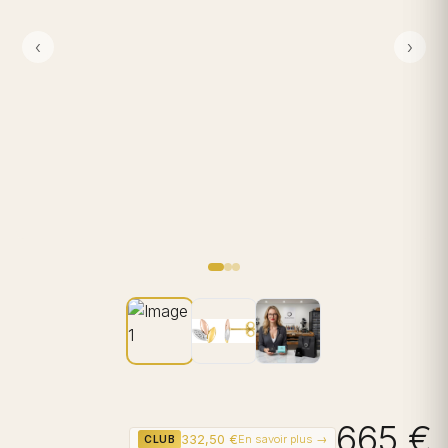
‹
›
665 €
332,50 €
En savoir plus →
CLUB