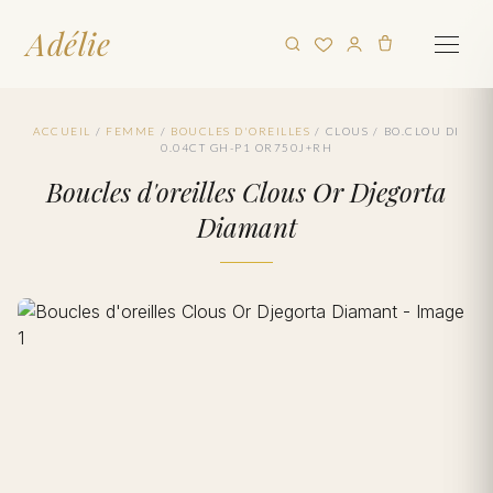
Adélie
ACCUEIL
/
FEMME
/
BOUCLES D'OREILLES
/
CLOUS
/
BO.CLOU DI
0.04CT GH-P1 OR750J+RH
Boucles d'oreilles Clous Or Djegorta
Diamant