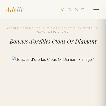
Adélie
ACCUEIL
/
FEMME
/
BOUCLES D'OREILLES
/
CLOUS
/
BO.CLOU DI
0.14CT GH-P2 OR375J
Boucles d'oreilles Clous Or Diamant