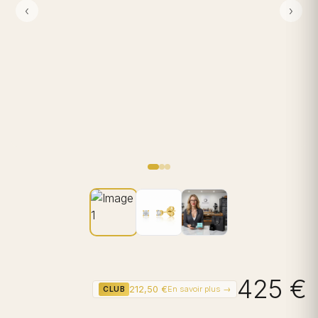
‹
›
425 €
212,50 €
En savoir plus →
CLUB