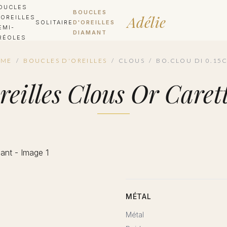
OUCLES
BOUCLES
Adélie
'OREILLES
SOLITAIRE
D'OREILLES
EMI-
DIAMANT
RÉOLES
MME
/
BOUCLES D'OREILLES
/
CLOUS
/
BO.CLOU DI 0.15C
oreilles Clous Or Care
MÉTAL
Métal