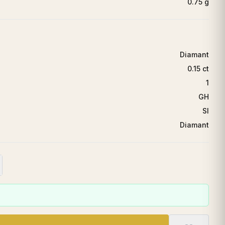
0.75 g
Diamant
0.15 ct
1
GH
SI
Diamant