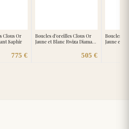
es Clous Or
Boucles d'oreilles Clous Or
Boucles d'o
ant Saphir
Jaune et Blanc Rwiza Diamant
Jaune et B
Rubis
Saphir
775 €
505 €