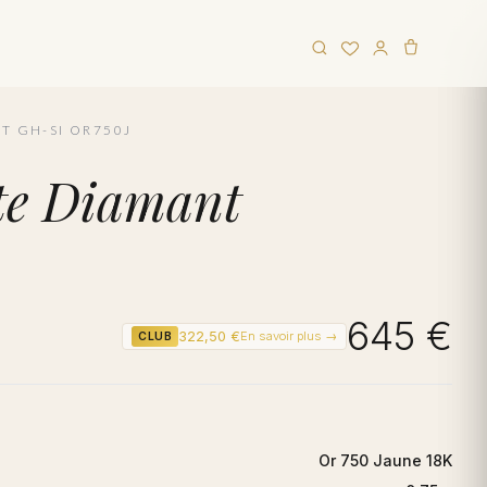
T GH-SI OR750J
tte Diamant
645 €
322,50 €
En savoir plus →
CLUB
Or 750 Jaune 18K