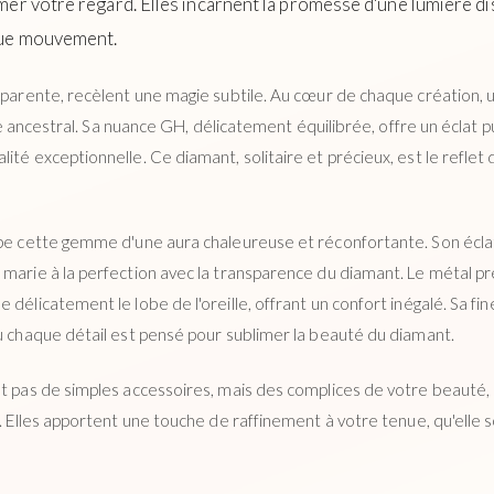
er votre regard. Elles incarnent la promesse d'une lumière di
aque mouvement.
apparente, recèlent une magie subtile. Au cœur de chaque création, 
aire ancestral. Sa nuance GH, délicatement équilibrée, offre un éclat 
ité exceptionnelle. Ce diamant, solitaire et précieux, est le refle
oppe cette gemme d'une aura chaleureuse et réconfortante. Son écl
marie à la perfection avec la transparence du diamant. Le métal pré
délicatement le lobe de l'oreille, offrant un confort inégalé. Sa fin
où chaque détail est pensé pour sublimer la beauté du diamant.
nt pas de simples accessoires, mais des complices de votre beauté,
x. Elles apportent une touche de raffinement à votre tenue, qu'elle