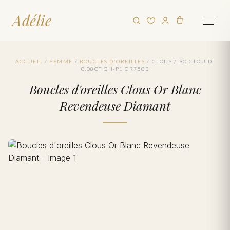
Adélie
ACCUEIL
/
FEMME
/
BOUCLES D'OREILLES
/
CLOUS
/
BO.CLOU DI
0.08CT GH-P1 OR750B
Boucles d'oreilles Clous Or Blanc
Revendeuse Diamant