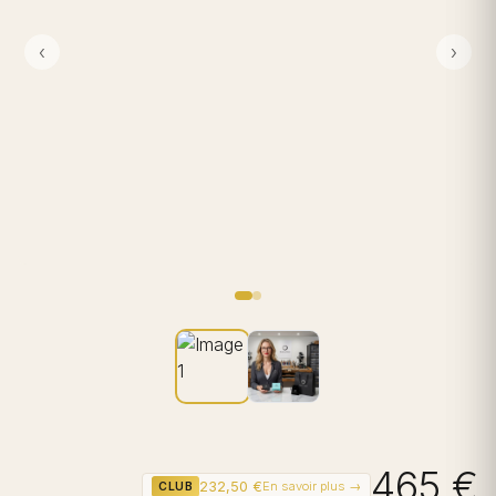
‹
›
465 €
232,50 €
En savoir plus →
CLUB