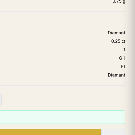
0.75 g
Diamant
0.25 ct
1
GH
P1
Diamant