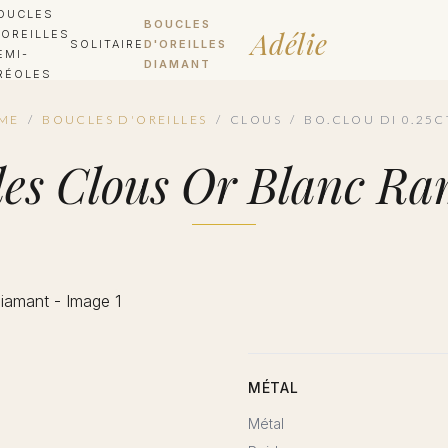
OUCLES
BOUCLES
Adélie
'OREILLES
SOLITAIRE
D'OREILLES
EMI-
DIAMANT
RÉOLES
ME
/
BOUCLES D'OREILLES
/
CLOUS
/
BO.CLOU DI 0.25C
lles Clous Or Blanc 
MÉTAL
Métal