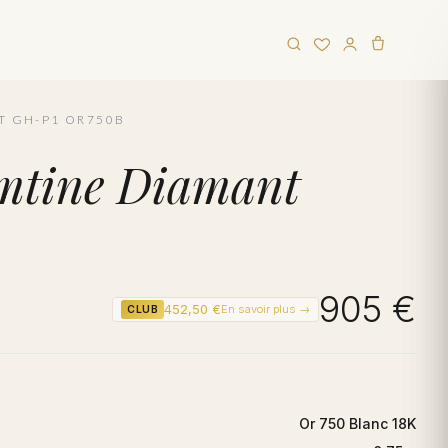
T GH-P1 OR750B
Ramtine Diamant
905 €
452,50 €
En savoir plus →
CLUB
Or 750 Blanc 18K