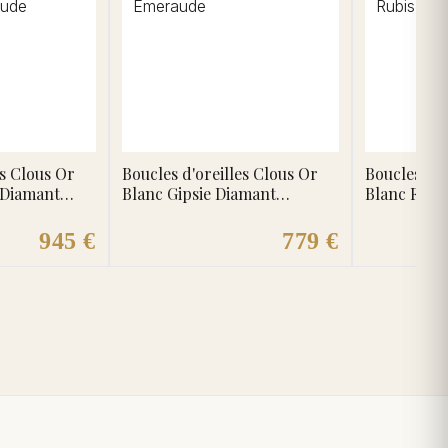
es Clous Or
Boucles d'oreilles Clous Or
Boucles d'o
 Diamant
Blanc Gipsie Diamant
Blanc Flyu
Emeraude
945 €
779 €