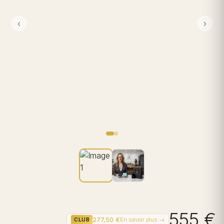
‹
›
555 €
277,50 €
En savoir plus →
CLUB