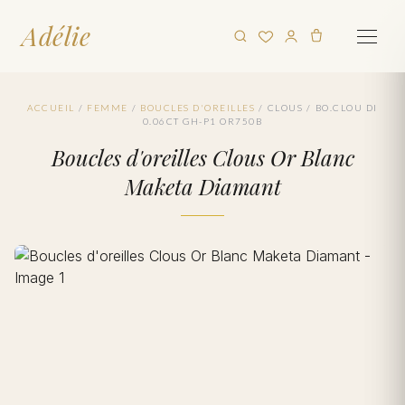
Adélie
ACCUEIL
/
FEMME
/
BOUCLES D'OREILLES
/
CLOUS
/
BO.CLOU DI
0.06CT GH-P1 OR750B
Boucles d'oreilles Clous Or Blanc
Maketa Diamant