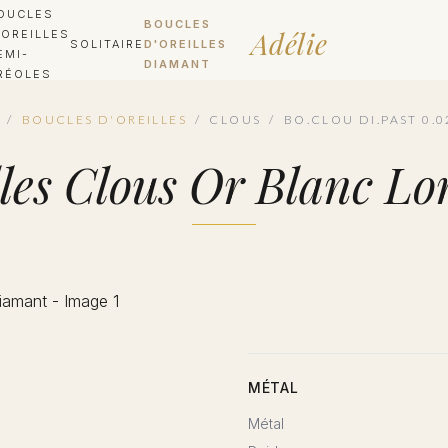
OUCLES
BOUCLES
Adélie
'OREILLES
SOLITAIRE
D'OREILLES
EMI-
DIAMANT
RÉOLES
/
BOUCLES D'OREILLES
/
CLOUS
/
BO.CLOU DI.PAST 0.
illes Clous Or Blanc L
MÉTAL
Métal