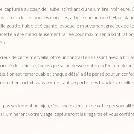
, capturée au cœur de l'aube, scintillant d'une lumière intérieure.
ble étoile de ces boucles d'oreilles, arbore une nuance GH, un blanc
ille goutte, fluide et élégante, évoque le mouvement gracieux de l'
cette a été méticuleusement taillée pour maximiser la scintillation
ête.
écieux de cette merveille, offre un contraste saisissant avec la bril
ureté de la pierre, tandis que sa noblesse confère à l'ensemble un
xécution est remarquable : chaque détail a été pensé pour un confort
n maintien parfait, vous permettant de porter ces boucles d'oreilles
t pas seulement un bijou, c'est une extension de votre personnalité
les illumineront votre visage, captureront les regards et vous conf