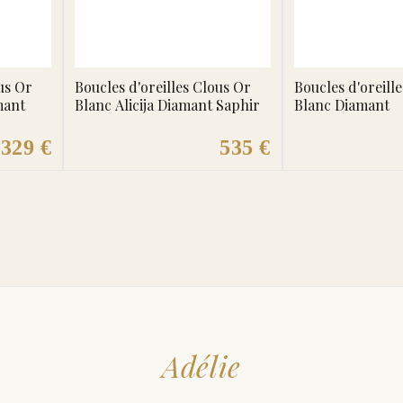
us Or
Boucles d'oreilles Clous Or
Boucles d'oreill
mant
Blanc Alicija Diamant Saphir
Blanc Diamant
329 €
535 €
Adélie