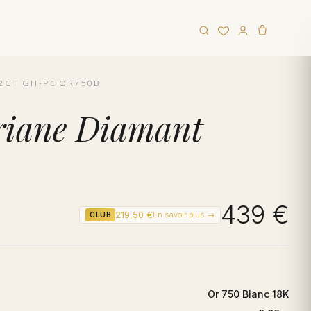
02CT GH-P1 OR750B
oriane Diamant
439 €
219,50 €
En savoir plus →
CLUB
Or 750 Blanc 18K