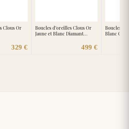
es Clous Or
Boucles d'oreilles Clous Or
Boucles d'o
Jaune et Blanc Diamant
Blanc Cris
Saphir
Emeraude
329 €
499 €