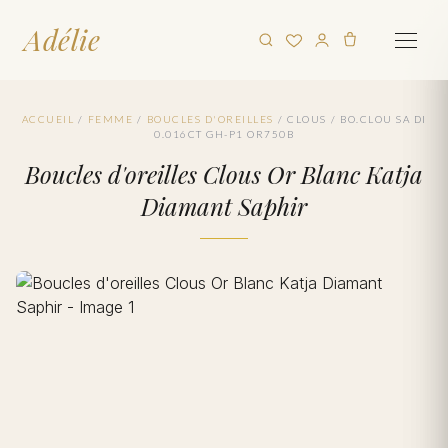
Adélie
ACCUEIL
/
FEMME
/
BOUCLES D'OREILLES
/
CLOUS
/
BO.CLOU SA DI
0.016CT GH-P1 OR750B
Boucles d'oreilles Clous Or Blanc Katja
Diamant Saphir