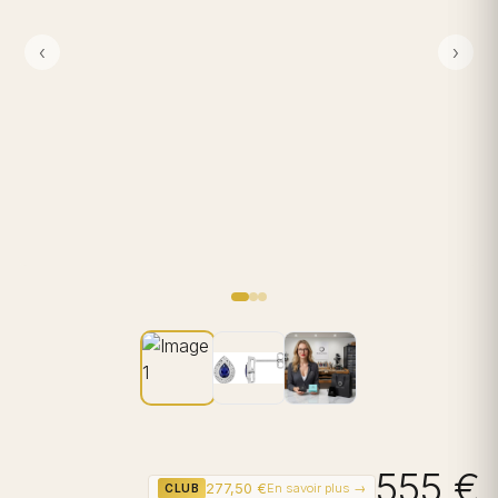
‹
›
555 €
277,50 €
En savoir plus →
CLUB