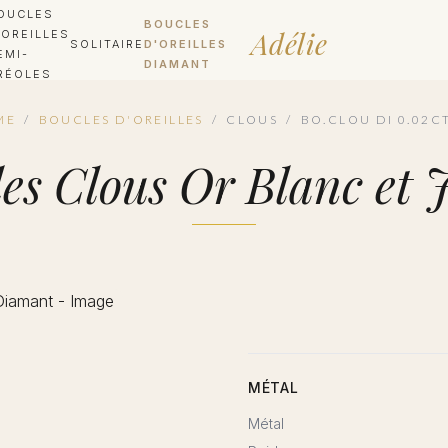
OUCLES
BOUCLES
Adélie
'OREILLES
SOLITAIRE
D'OREILLES
EMI-
DIAMANT
RÉOLES
ME
/
BOUCLES D'OREILLES
/
CLOUS
/
BO.CLOU DI 0.02C
lles Clous Or Blanc e
MÉTAL
Métal