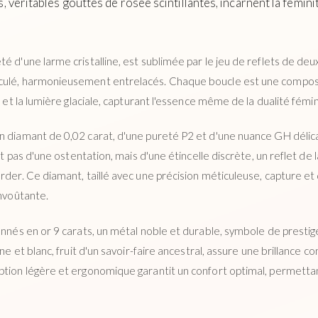
, véritables gouttes de rosée scintillantes, incarnent la fémini
é d'une larme cristalline, est sublimée par le jeu de reflets de deux
culé, harmonieusement entrelacés. Chaque boucle est une composi
e et la lumière glaciale, capturant l'essence même de la dualité fémin
n diamant de 0,02 carat, d'une pureté P2 et d'une nuance GH délicat
git pas d'une ostentation, mais d'une étincelle discrète, un reflet de
rder. Ce diamant, taillé avec une précision méticuleuse, capture et 
envoûtante.
onnés en or 9 carats, un métal noble et durable, symbole de prestig
une et blanc, fruit d'un savoir-faire ancestral, assure une brillance 
ption légère et ergonomique garantit un confort optimal, permettan