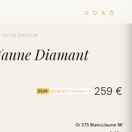
T GH-P2 OR375JB
t Jaune Diamant
259 €
129,50 €
En savoir plus →
CLUB
Or 375 Blanc/Jaune 9K