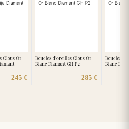
es Clous Or
Boucles d'oreilles Clous Or
Boucles d'o
Diamant
Blanc Diamant GH P2
Blanc Diam
245 €
285 €