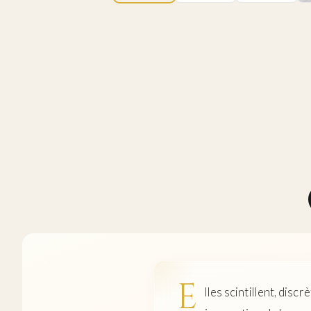
E
lles scintillent, disc