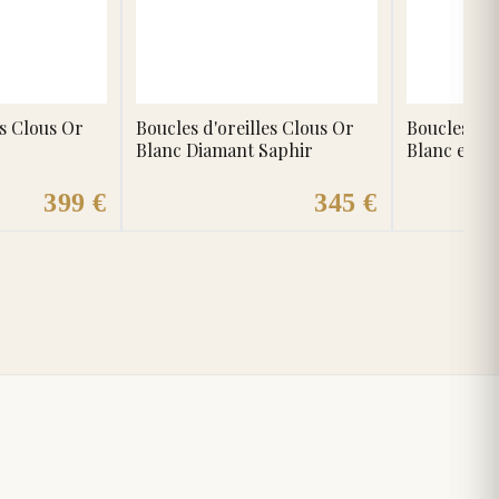
es Clous Or
Boucles d'oreilles Clous Or
Boucles d'o
Blanc Diamant Saphir
Blanc et J
399 €
345 €