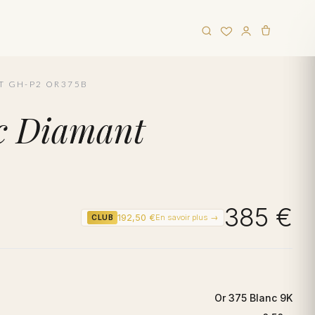
T GH-P2 OR375B
nc Diamant
385 €
192,50 €
En savoir plus →
CLUB
Or 375 Blanc 9K