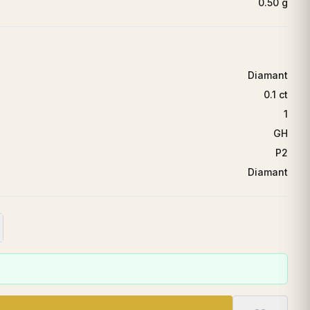
0.50 g
Diamant
0.1 ct
1
GH
P2
Diamant