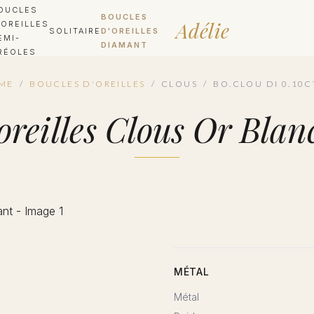
OUCLES
BOUCLES
Adélie
'OREILLES
SOLITAIRE
D'OREILLES
EMI-
DIAMANT
RÉOLES
ME
/
BOUCLES D'OREILLES
/
CLOUS
/
BO.CLOU DI 0.10C
'oreilles Clous Or Bla
MÉTAL
Métal