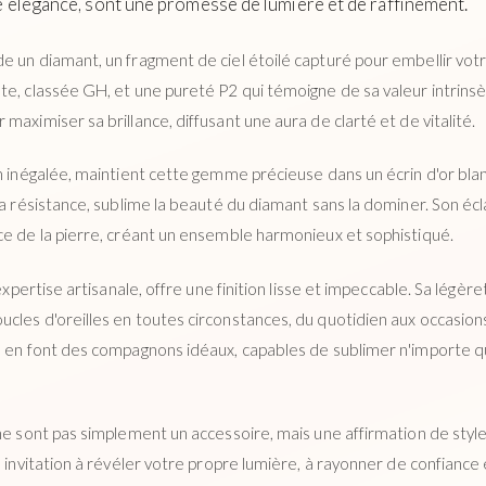
re élégance, sont une promesse de lumière et de raffinement.
 un diamant, un fragment de ciel étoilé capturé pour embellir votre
te, classée GH, et une pureté P2 qui témoigne de sa valeur intrin
maximiser sa brillance, diffusant une aura de clarté et de vitalité.
on inégalée, maintient cette gemme précieuse dans un écrin d'or bla
sa résistance, sublime la beauté du diamant sans la dominer. Son écla
ce de la pierre, créant un ensemble harmonieux et sophistiqué.
 expertise artisanale, offre une finition lisse et impeccable. Sa légèr
les d'oreilles en toutes circonstances, du quotidien aux occasions 
ré en font des compagnons idéaux, capables de sublimer n'importe 
 ne sont pas simplement un accessoire, mais une affirmation de sty
e invitation à révéler votre propre lumière, à rayonner de confiance 