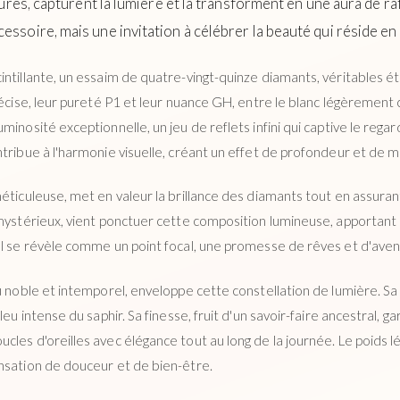
ures, capturent la lumière et la transforment en une aura de ra
ssoire, mais une invitation à célébrer la beauté qui réside en
ntillante, un essaim de quatre-vingt-quinze diamants, véritables éti
récise, leur pureté P1 et leur nuance GH, entre le blanc légèrement c
minosité exceptionnelle, un jeu de reflets infini qui captive le reg
ntribue à l'harmonie visuelle, créant un effet de profondeur et de
éticuleuse, met en valeur la brillance des diamants tout en assuran
 mystérieux, vient ponctuer cette composition lumineuse, apportant
Il se révèle comme un point focal, une promesse de rêves et d'aven
au noble et intemporel, enveloppe cette constellation de lumière. 
leu intense du saphir. Sa finesse, fruit d'un savoir-faire ancestral, ga
les d'oreilles avec élégance tout au long de la journée. Le poids lég
nsation de douceur et de bien-être.