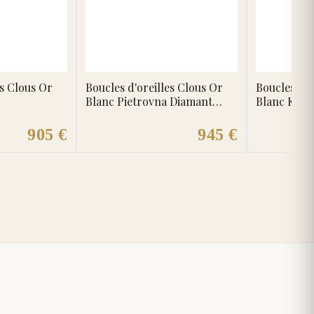
es Clous Or
Boucles d'oreilles Clous Or
Boucles d'o
Blanc Pietrovna Diamant
Blanc Karo
Emeraude
905 €
945 €