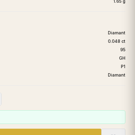
1.65 g
Diamant
0.048 ct
95
GH
P1
Diamant