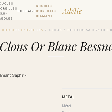
OUCLES
BOUCLES
Adélie
'OREILLES
SOLITAIRE
D'OREILLES
EMI-
DIAMANT
RÉOLES
BOUCLES D'OREILLES
/
CLOUS
/
BO.CLOU SA 0.95 DI 0
es Clous Or Blanc Bess
MÉTAL
Métal