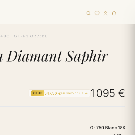
.048CT GH-P1 OR750B
na Diamant Saphir
1 095 €
547,50 €
En savoir plus →
CLUB
Or 750 Blanc 18K