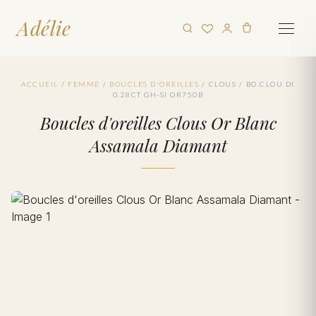
Adélie
ACCUEIL
/
FEMME
/
BOUCLES D'OREILLES
/
CLOUS
/
BO.CLOU DI
0.28CT GH-SI OR750B
Boucles d'oreilles Clous Or Blanc
Assamala Diamant