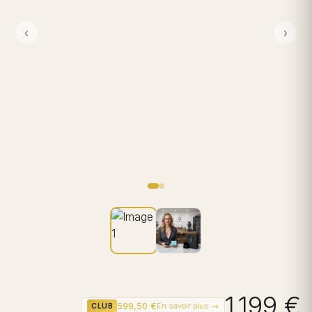
‹
›
1 199 €
599,50 €
En savoir plus →
CLUB