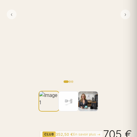
‹
›
705 €
352,50 €
En savoir plus →
CLUB