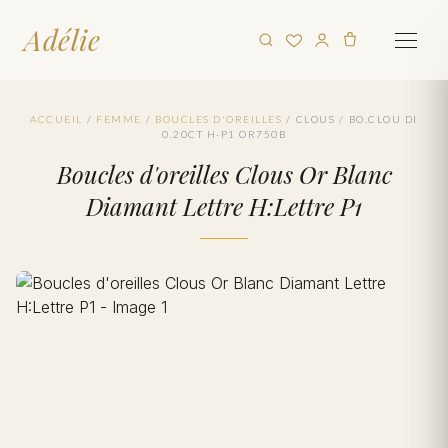
Adélie
ACCUEIL
/
FEMME
/
BOUCLES D'OREILLES
/
CLOUS
/
BO.CLOU DI
0.20CT H-P1 OR750B
Boucles d'oreilles Clous Or Blanc
Diamant Lettre H:Lettre P1