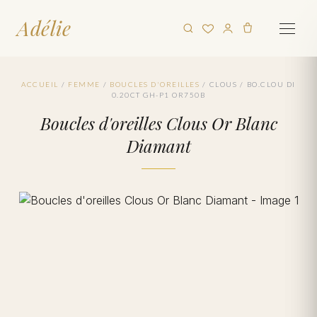
Adélie
ACCUEIL
/
FEMME
/
BOUCLES D'OREILLES
/
CLOUS
/
BO.CLOU DI
0.20CT GH-P1 OR750B
Boucles d'oreilles Clous Or Blanc
Diamant