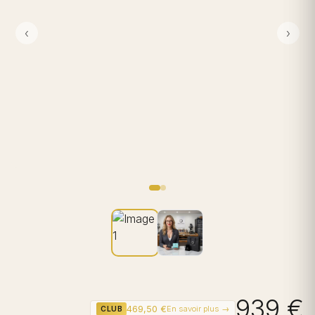
‹
›
939 €
469,50 €
En savoir plus →
CLUB