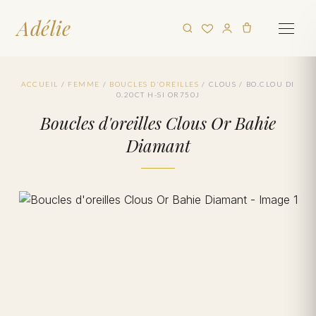
Adélie
ACCUEIL
/
FEMME
/
BOUCLES D'OREILLES
/
CLOUS
/
BO.CLOU DI
0.20CT H-SI OR750J
Boucles d'oreilles Clous Or Bahie
Diamant