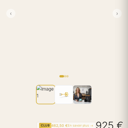
‹
›
925 €
462,50 €
En savoir plus →
CLUB