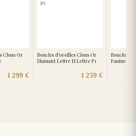
es Clous Or
Boucles d'oreilles Clous Or
Boucles d'o
r
Diamant Lettre H:Lettre P1
Fanine Dia
1 299 €
1 259 €