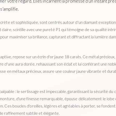
er votre regard. Elles incarnent la promesse d'un instant préc
s'amplifie.
crète et sophistiquée, sont centrés autour d'un diamant exceptionne
claire, scintille avec une pureté P1 qui témoigne de sa qualité int
our maximiser sa brillance, capturant et diffractant la lumière dans
captive, repose sur un écrin d'or jaune 18 carats. Ce métal précieux
re d'une aura dorée, rehaussant son éclat et lui conférant une nobl
esse en métaux précieux, assure une couleur jaune vibrante et dura
palpable : le sertissage est impeccable, garantissant la sécurité du 
 monture, d'une finesse remarquable, épouse délicatement le lobe de
en. Ces boucles d'oreilles, légères et agréables à porter, se fond
de raffinement subtile et élégante.