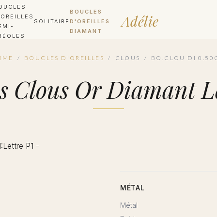
OUCLES
BOUCLES
Adélie
'OREILLES
SOLITAIRE
D'OREILLES
EMI-
DIAMANT
RÉOLES
MME
/
BOUCLES D'OREILLES
/
CLOUS
/
BO.CLOU DI 0.50
es Clous Or Diamant L
MÉTAL
Métal