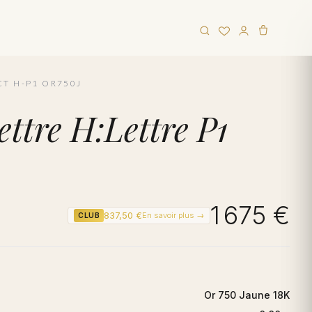
CT H-P1 OR750J
ettre H:Lettre P1
1 675 €
837,50 €
En savoir plus →
CLUB
Or 750 Jaune 18K